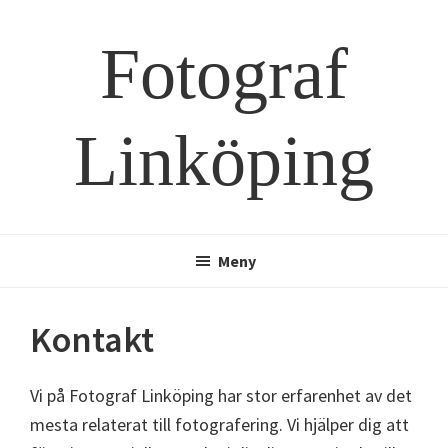
Hoppa
Hoppa
till
till
Fotograf
huvudinnehåll
sidfot
Linköping
Meny
Kontakt
Vi på Fotograf Linköping har stor erfarenhet av det
mesta relaterat till fotografering. Vi hjälper dig att