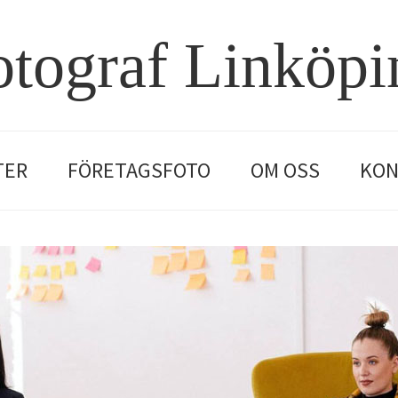
otograf Linköpi
TER
FÖRETAGSFOTO
OM OSS
KON