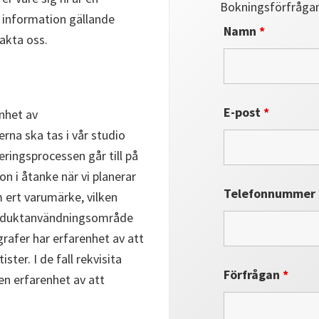
Bokningsförfråga
r information gällande
Namn
*
akta oss.
E-post
*
nhet av
rna ska tas i vår studio
eringsprocessen går till på
on i åtanke när vi planerar
Telefonnummer
m ert varumärke, vilken
 produktanvändningsområde
ografer har erfarenhet av att
ster. I de fall rekvisita
Förfrågan
*
även erfarenhet av att