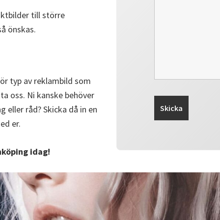
tbilder till större
så önskas.
 för typ av reklambild som
ta oss. Ni kanske behöver
g eller råd? Skicka då in en
ed er.
nköping idag!