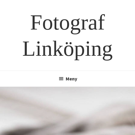
Hoppa
Hoppa
till
till
Fotograf
huvudinnehåll
sidfot
Linköping
Meny